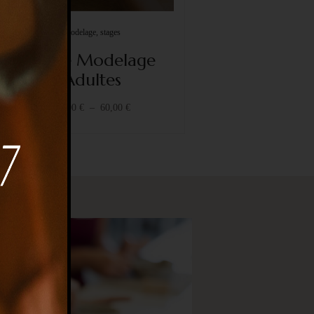
modelage, stages
Stage Modelage
Adultes
35,00
€
–
60,00
€