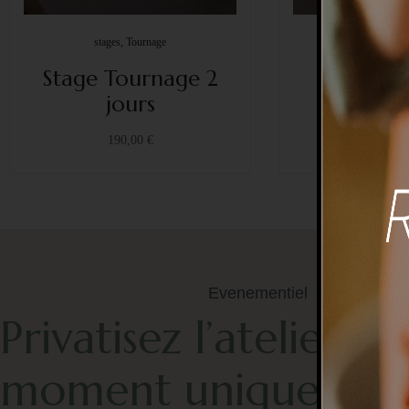
stages, Tournage
modelage, 
Stage Tournage 2
Stage M
jours
Grandes
190,00
€
190,
Evenementiel
Privatisez l’atelier p
moment unique en