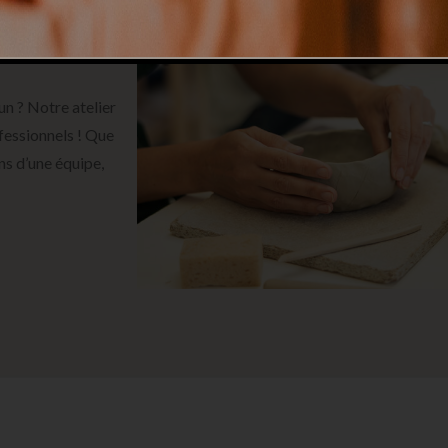
un ? Notre atelier
fessionnels ! Que
ns d’une équipe,