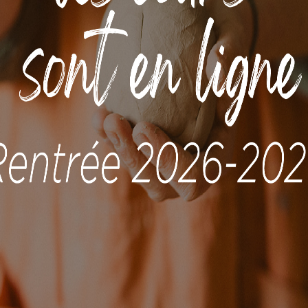
stages
stages, Tournage
odelage
Stage Tournage
 Pièces
Adultes
00
€
45,00
€
–
100,00
€
our un