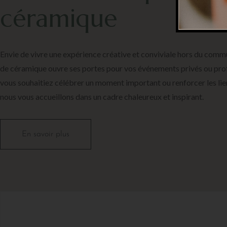
céramique
Envie de vivre une expérience créative et conviviale hors du comm
de céramique ouvre ses portes pour vos événements privés ou pro
vous souhaitiez célébrer un moment important ou renforcer les lie
nous vous accueillons dans un cadre chaleureux et inspirant.
En savoir plus