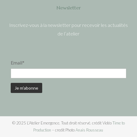
Newsletter
Inscrivez-vous à la newsletter pour recevoir les actualités
de l’atelier
Email*
© 2025
L’Atelier Emergence.
Tout droit réservé. crédit Vidéo
Time to
Production
– credit Photo
Anais Rousseau