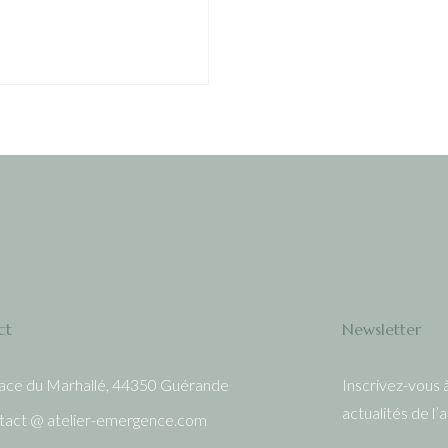
ct
Newsletter
lace du Marhallé, 44350 Guérande
Inscrivez-vous 
actualités de l’a
tact @ atelier-emergence.com