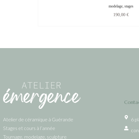
modelage, stages
190,00
€
Conta
6 p
Atelier de céramique à Guérande
Stages et cours à l’année
con
Tournage, modelage, sculpture