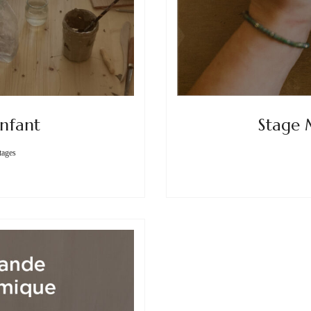
enfant
Stage 
tages