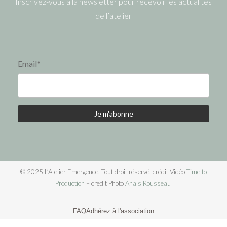
Inscrivez-vous à la newsletter pour recevoir les actualités
de l’atelier
Email*
© 2025
L’Atelier Emergence.
Tout droit réservé. crédit Vidéo
Time to
Production
– credit Photo
Anais Rousseau
FAQ
Adhérez à l'association